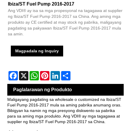
Ibiza/ST Fuel Pump 2016-2017
Ang VDI® ay isa sa mga propesyonal na tagagawa at supplier
ng Ibiza/ST Fuel Pump 2016-2017 sa China. Ang aming mga
produkto ay CE certified at may stock ng pabrika, maligayang
pagdating sa pakyawan Ibiza/ST Fuel Pump 2016-2017 mula
sa amin.
Magpadala ng Inquiry
Facebook
X
WhatsApp
Pinterest
LinkedIn
Share
Paglalarawan ng Produkto
Maligayang pagdating sa wholesale o customized na Ibiza/ST
Fuel Pump 2016-2017 mula sa aming pabrika anumang oras.
Bibigyan ka namin ng mga presyong diskwento sa pabrika
para sa aming mga produkto. Ang VDI® ay mga tagagawa at
supplier ng Ibiza/ST Fuel Pump 2016-2017 sa China.