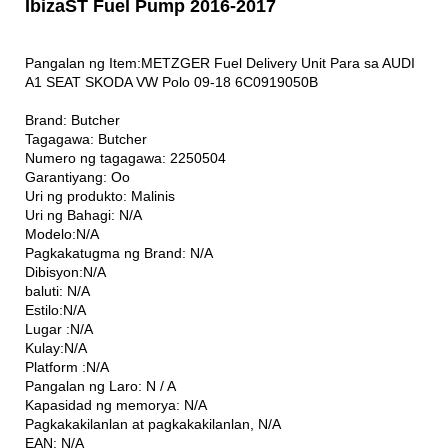
IbizaST Fuel Pump 2016-2017
Pangalan ng Item:METZGER Fuel Delivery Unit Para sa AUDI
A1 SEAT SKODA VW Polo 09-18 6C0919050B
Brand: Butcher
Tagagawa: Butcher
Numero ng tagagawa: 2250504
Garantiyang: Oo
Uri ng produkto: Malinis
Uri ng Bahagi: N/A
Modelo:N/A
Pagkakatugma ng Brand: N/A
Dibisyon:N/A
baluti: N/A
Estilo:N/A
Lugar :N/A
Kulay:N/A
Platform :N/A
Pangalan ng Laro: N / A
Kapasidad ng memorya: N/A
Pagkakakilanlan at pagkakakilanlan, N/A
EAN: N/A