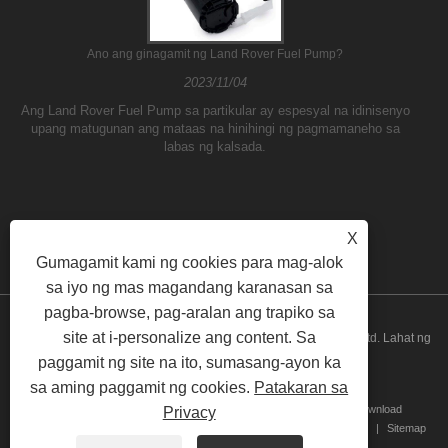
Ano ang ginagamit ng Land Rover Fuel Pump?
2023/11/04
Ang Land Rover Fuel Pump sa partikular ay espesyal na idinisenyo
upang matugunan ang mataas na hinihingi ng pagmamaneho sa
labas ng kalsada.
X
Gumagamit kami ng cookies para mag-alok
sa iyo ng mas magandang karanasan sa
pagba-browse, pag-aralan ang trapiko sa
site at i-personalize ang content. Sa
Copyright © 2026 Guangzhou ATH Automotive Electronics Co., Ltd. Lahat ng
paggamit ng site na ito, sumasang-ayon ka
Karapatan ay Nakalaan
sa aming paggamit ng cookies.
Patakaran sa
Home
Tungkol sa amin
Mga produkto
Balita
I-download
Privacy
Magpadala ng Inquiry
Makipag-ugnayan sa Amin
Mga link
Sitemap
RSS
XML
Privacy Policy